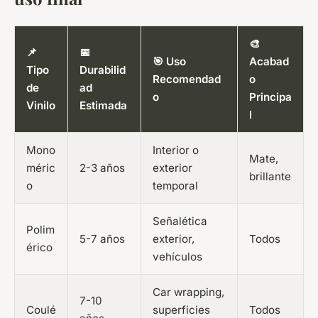
🎨
📌
📅
🎯 Uso
Acabad
Tipo
Durabilid
Recomendad
o
de
ad
o
Principa
Vinilo
Estimada
l
Mono
Interior o
Mate,
méric
2-3 años
exterior
brillante
o
temporal
Señalética
Polim
5-7 años
exterior,
Todos
érico
vehículos
Car wrapping,
7-10
Coulé
superficies
Todos