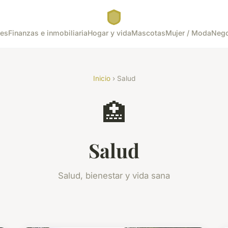
tes
Finanzas e inmobiliaria
Hogar y vida
Mascotas
Mujer / Moda
Nego
Inicio
› Salud
🏥
Salud
Salud, bienestar y vida sana