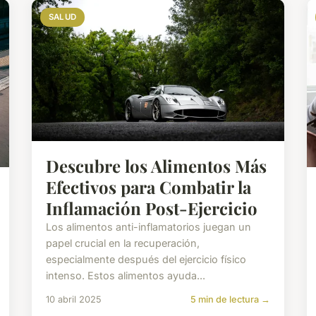
SALUD
Descubre los Alimentos Más
Efectivos para Combatir la
Inflamación Post-Ejercicio
Los alimentos anti-inflamatorios juegan un
papel crucial en la recuperación,
especialmente después del ejercicio físico
intenso. Estos alimentos ayuda...
10 abril 2025
5 min de lectura →