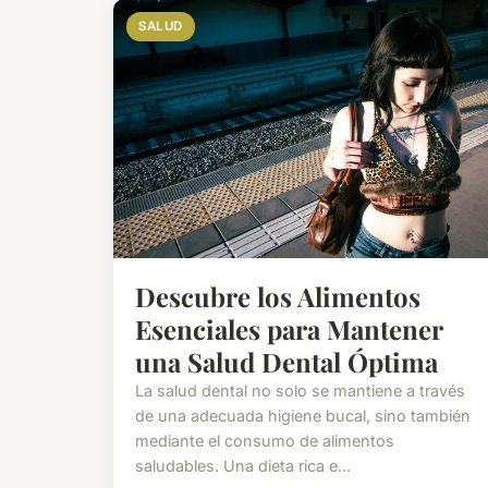
SALUD
Descubre los Alimentos
Esenciales para Mantener
una Salud Dental Óptima
La salud dental no solo se mantiene a través
de una adecuada higiene bucal, sino también
mediante el consumo de alimentos
saludables. Una dieta rica e...