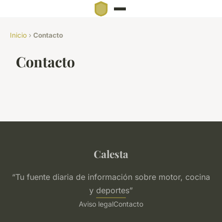
Inicio
›
Contacto
Contacto
Calesta
“Tu fuente diaria de información sobre motor, cocina
y deportes”
Aviso legal
Contacto