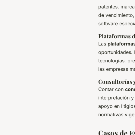
patentes, marca
de vencimiento,
software especi
Plataformas d
Las
plataformas
oportunidades. 
tecnologías, pr
las empresas ma
Consultorías y
Contar con
cons
interpretación y
apoyo en litigio
normativas vige
Casos de E