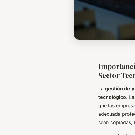
Importancia
Sector Tec
La
gestión de p
tecnológico
. L
que las empresa
adecuada prote
sean copiadas, 