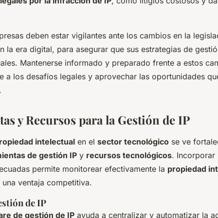
egales por la infracción de IP
, como litigios costosos y da
resas deben estar vigilantes ante los cambios en la legisla
 la era digital, para asegurar que sus estrategias de gesti
tuales. Mantenerse informado y preparado frente a estos cam
te a los desafíos legales y aprovechar las oportunidades qu
.
as y Recursos para la Gestión de IP
ropiedad intelectual
en el
sector tecnológico
se ve fortal
ientas de gestión IP
y
recursos tecnológicos
. Incorporar
ecuadas permite monitorear efectivamente la
propiedad int
una ventaja competitiva.
stión de IP
are de gestión de IP
ayuda a centralizar y automatizar la a