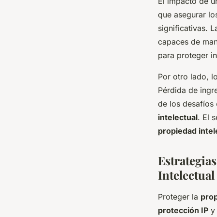
El impacto de u
que asegurar lo
significativas.
capaces de mant
para proteger i
Por otro lado, l
Pérdida de ingr
de los desafíos
intelectual
. El 
propiedad intel
Estrategias
Intelectual
Proteger la
prop
protección IP
y 