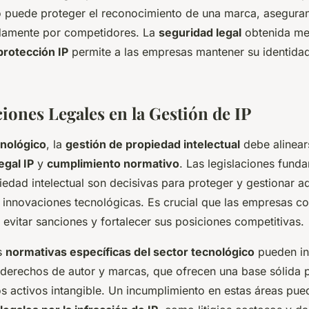
vo puede proteger el reconocimiento de una marca, asegur
idamente por competidores. La
seguridad legal
obtenida me
protección IP
permite a las empresas mantener su identida
iones Legales en la Gestión de IP
cnológico
, la
gestión de propiedad intelectual
debe alinear
egal IP
y
cumplimiento normativo
. Las legislaciones fund
iedad intelectual son decisivas para proteger y gestionar
 innovaciones tecnológicas. Es crucial que las empresas 
evitar sanciones y fortalecer sus posiciones competitivas.
as
normativas específicas del sector tecnológico
pueden inc
 derechos de autor y marcas, que ofrecen una base sólida p
os activos
intangible
. Un incumplimiento en estas áreas pued