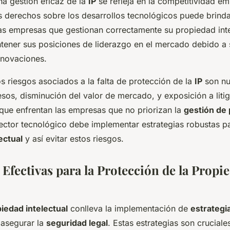
na gestión eficaz de la
IP
se refleja en la competitividad em
s derechos sobre los desarrollos tecnológicos puede brinda
 Las empresas que gestionan correctamente su propiedad int
ener sus posiciones de liderazgo en el mercado debido a
nnovaciones.
os riesgos asociados a la falta de protección de la
IP
son nu
esos, disminución del valor de mercado, y exposición a liti
 que enfrentan las empresas que no priorizan la
gestión de
sector tecnológico debe implementar estrategias robustas p
ectual
y así evitar estos riesgos.
 Efectivas para la Protección de la Propi
iedad intelectual
conlleva la implementación de
estrategi
asegurar la
seguridad legal
. Estas estrategias son cruciale