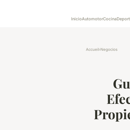
Inicio
Automotor
Cocina
Depor
Accueil
›
Negocios
Gu
Efec
Propie