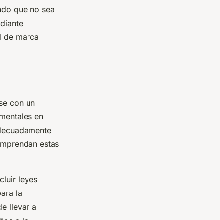
ando que no sea
diante
d de marca
se con un
amentales en
 adecuadamente
comprendan estas
luir leyes
ara la
e llevar a