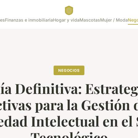
tes
Finanzas e inmobiliaria
Hogar y vida
Mascotas
Mujer / Moda
Nego
NEGOCIOS
ía Definitiva: Estrateg
tivas para la Gestión 
dad Intelectual en el
Tecnológico