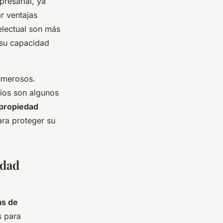
presarial, ya
r ventajas
electual son más
 su capacidad
merosos.
gios son algunos
 propiedad
ara proteger su
edad
as de
s para