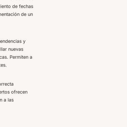
miento de fechas
mentación de un
 tendencias y
llar nuevas
cas. Permiten a
tes.
rrecta
ertos ofrecen
n a las