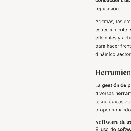
consecuencias l
reputación.
Además, las emp
especialmente en
eficientes y ac
para hacer fren
dinámico sector
Herramient
La
gestión de p
diversas
herram
tecnológicas ad
proporcionando 
Software de ge
El uso de
softw