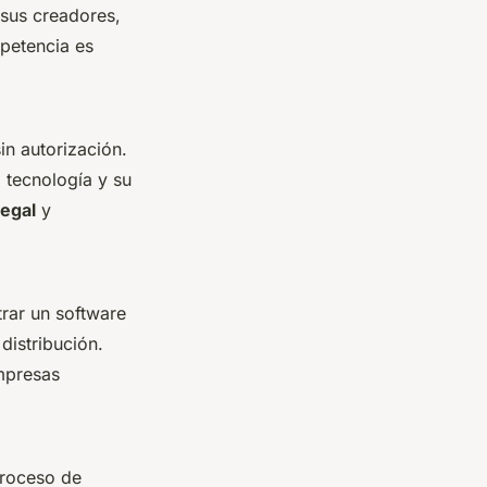
sus creadores,
petencia es
in autorización.
tecnología y su
legal
y
trar un software
istribución.
empresas
proceso de