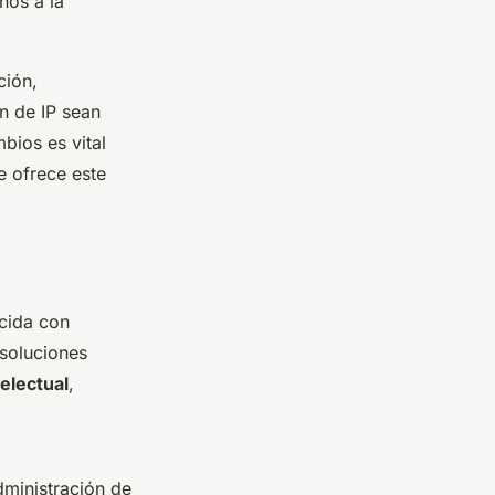
ños a la
ción,
ón de IP sean
bios es vital
e ofrece este
ecida con
 soluciones
electual
,
dministración de