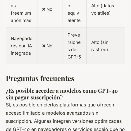
as
o
Alto (datos
❌ No
freemium
equiv
volátiles)
anónimas
alente
Preve
Navegado
rsione
Alto (sin
res con IA
❌ No
s de
rastreo)
integrada
GPT-5
Preguntas frecuentes
¿Es posible acceder a modelos como GPT-4o
sin pagar suscripción?
Sí, es posible en ciertas plataformas que ofrecen
acceso limitado a modelos avanzados sin
suscripción. Algunas integran versiones optimizadas
de GPT-4o en navegadores o servicios espejo que no