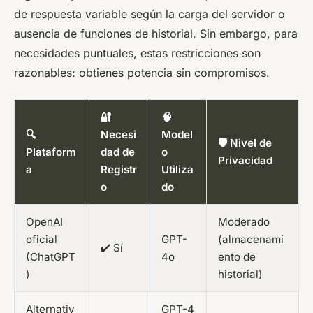
de respuesta variable según la carga del servidor o
ausencia de funciones de historial. Sin embargo, para
necesidades puntuales, estas restricciones son
razonables: obtienes potencia sin compromisos.
🔐
🧠
🔍
Necesi
Model
🛡️ Nivel de
Plataform
dad de
o
Privacidad
a
Registr
Utiliza
o
do
OpenAI
Moderado
oficial
GPT-
(almacenami
✔️ Sí
(ChatGPT
4o
ento de
)
historial)
Alternativ
GPT-4