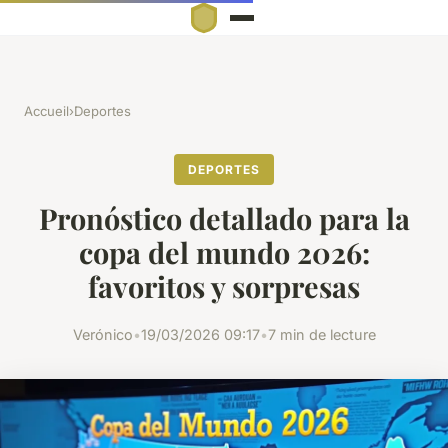
Accueil
›
Deportes
DEPORTES
Pronóstico detallado para la
copa del mundo 2026:
favoritos y sorpresas
Verónico
•
19/03/2026 09:17
•
7 min de lecture