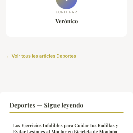
ECRIT PAR
Verónico
← Voir tous les articles Deportes
Deportes — Sigue leyendo
Los Ejercicios Infalibles para Cuidar tus Rodillas y
Evitar Lesiones al Montar en Bicicleta de Montaña