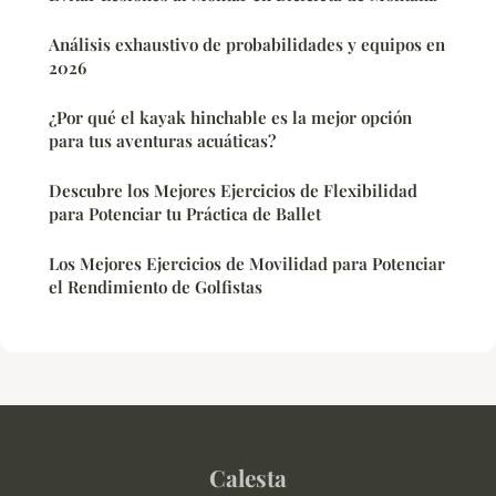
Análisis exhaustivo de probabilidades y equipos en
2026
¿Por qué el kayak hinchable es la mejor opción
para tus aventuras acuáticas?
Descubre los Mejores Ejercicios de Flexibilidad
para Potenciar tu Práctica de Ballet
Los Mejores Ejercicios de Movilidad para Potenciar
el Rendimiento de Golfistas
Calesta