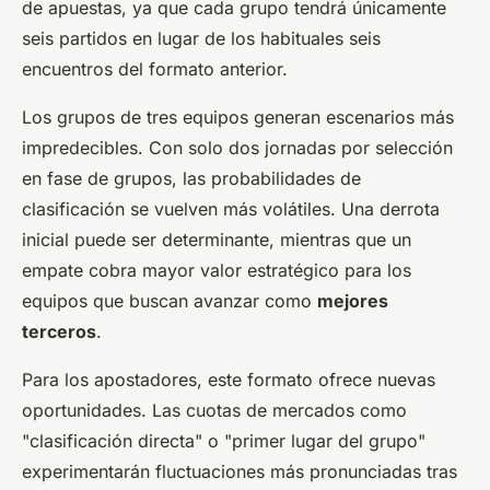
de apuestas, ya que cada grupo tendrá únicamente
seis partidos en lugar de los habituales seis
encuentros del formato anterior.
Los grupos de tres equipos generan escenarios más
impredecibles. Con solo dos jornadas por selección
en fase de grupos, las probabilidades de
clasificación se vuelven más volátiles. Una derrota
inicial puede ser determinante, mientras que un
empate cobra mayor valor estratégico para los
equipos que buscan avanzar como
mejores
terceros
.
Para los apostadores, este formato ofrece nuevas
oportunidades. Las cuotas de mercados como
"clasificación directa" o "primer lugar del grupo"
experimentarán fluctuaciones más pronunciadas tras