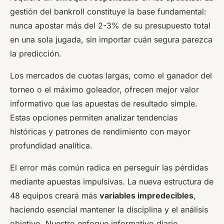
gestión del bankroll constituye la base fundamental:
nunca apostar más del 2-3% de su presupuesto total
en una sola jugada, sin importar cuán segura parezca
la predicción.
Los mercados de cuotas largas, como el ganador del
torneo o el máximo goleador, ofrecen mejor valor
informativo que las apuestas de resultado simple.
Estas opciones permiten analizar tendencias
históricas y patrones de rendimiento con mayor
profundidad analítica.
El error más común radica en perseguir las pérdidas
mediante apuestas impulsivas. La nueva estructura de
48 equipos creará más
variables impredecibles
,
haciendo esencial mantener la disciplina y el análisis
objetivo. Nuestro enfoque informativo diario