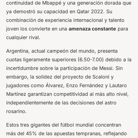
continuidad de Mbappé y una generación dorada que
ya demostró su capacidad en Qatar 2022. Su
combinación de experiencia internacional y talento
joven los convierte en una
amenaza constante
para
cualquier rival.
Argentina, actual campeón del mundo, presenta
cuotas ligeramente superiores (6.50-7.00) debido a la
incertidumbre sobre la participación de Messi. Sin
embargo, la solidez del proyecto de Scaloni y
jugadores como Álvarez, Enzo Fernández y Lautaro
Martínez garantizan competitividad al más alto nivel,
independientemente de las decisiones del astro
rosarino.
Estos tres gigantes del fútbol mundial concentran
más del 45% de las apuestas tempranas, reflejando