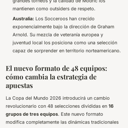
grandes torneos y la calidad de Modric los
mantienen como outsiders de respeto.
Australia:
Los Socceroos han crecido
exponencialmente bajo la dirección de Graham
Arnold. Su mezcla de veteranía europea y
juventud local los posiciona como una selección
capaz de sorprender en territorio norteamericano.
El nuevo formato de 48 equipos:
cómo cambia la estrategia de
apuestas
La Copa del Mundo 2026 introducirá un cambio
revolucionario con 48 selecciones divididas en
16
grupos de tres equipos
. Este nuevo formato
modifica completamente las dinámicas tradicionales